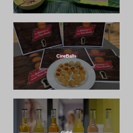
CineBalls
djahé